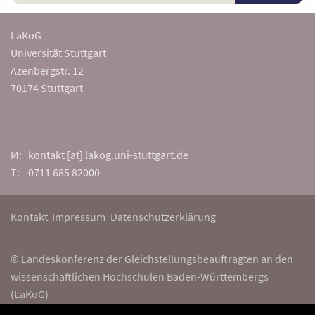
LaKoG
Universität Stuttgart
Azenbergstr. 12
70174 Stuttgart
M: kontakt [at] lakog.uni-stuttgart.de
T: 0711 685 82000
Kontakt
Impressum
Datenschutzerklärung
© Landeskonferenz der Gleichstellungsbeauftragten an den
wissenschaftlichen Hochschulen Baden-Württembergs
(LaKoG)