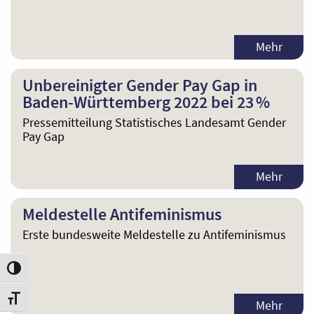
Mehr
Unbereinigter Gender Pay Gap in
Baden-Württemberg 2022 bei 23 %
Pressemitteilung Statistisches Landesamt Gender
Pay Gap
Mehr
Meldestelle Antifeminismus
Erste bundesweite Meldestelle zu Antifeminismus
Umschalten auf hohe Kontraste
Schrift vergrößern
Mehr