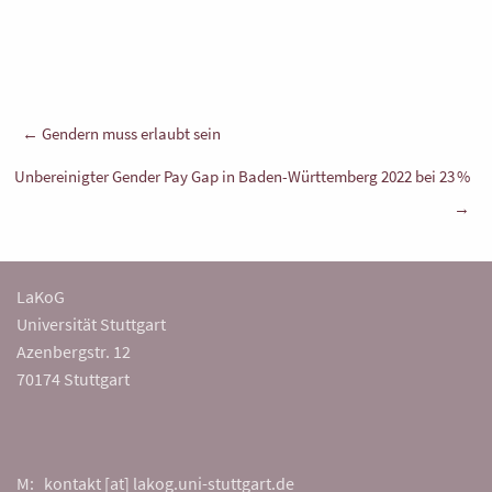
Beitragsnavigation
← Gendern muss erlaubt sein
Unbereinigter Gender Pay Gap in Baden-Württemberg 2022 bei 23 %
→
LaKoG
Universität Stuttgart
Azenbergstr. 12
70174 Stuttgart
M: kontakt [at] lakog.uni-stuttgart.de