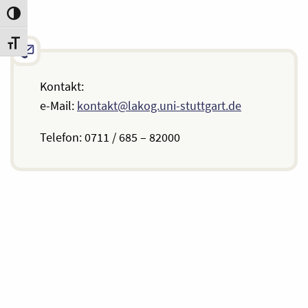
Umschalten auf hohe Kontraste
Schrift vergrößern
Kontakt:
e-Mail:
kontakt@lakog.uni-stuttgart.de
Telefon: 0711 / 685 – 82000