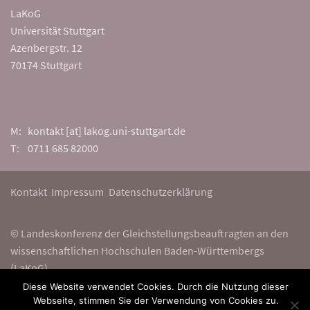
LaKoG
Universität Stuttgart
Azenbergstr. 12
70174 Stuttgart
M: kontakt [at] lakog.uni-stuttgart.de
T: 0711 685 82000
Kontakt
Impressum
Datenschutzerklärung
© Landeskonferenz der Gleichstellungsbeauftragten an den
wissenschaftlichen Hochschulen Baden-Württembergs
(LaKoG)
Diese Website verwendet Cookies. Durch die Nutzung dieser
Webseite, stimmen Sie der Verwendung von Cookies zu.