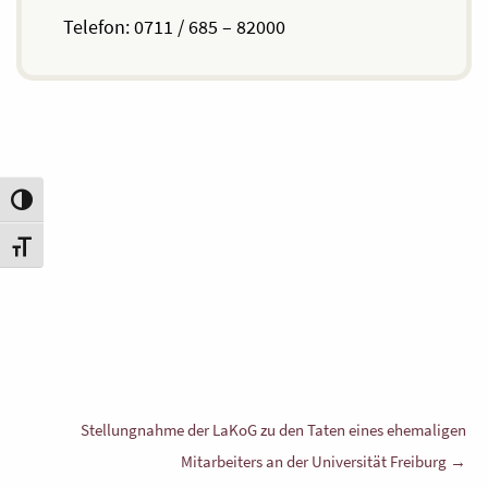
Telefon: 0711 / 685 – 82000
Umschalten auf hohe Kontraste
Schrift vergrößern
Beitragsnavigation
Stellungnahme der LaKoG zu den Taten eines ehemaligen
Mitarbeiters an der Universität Freiburg →