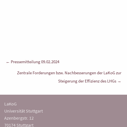
Beitragsnavigation
← Pressemitteilung 09.02.2024
Zentrale Forderungen bzw. Nachbesserungen der LaKoG zur
Steigerung der Effizienz des LHGs →
LaKoG
Universität Stuttgart
Azenbergstr. 12
70174 Stuttgart