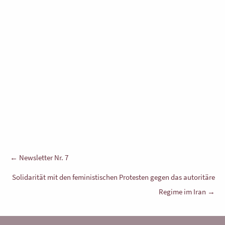
Beitragsnavigation
← Newsletter Nr. 7
Solidarität mit den feministischen Protesten gegen das autoritäre
Regime im Iran →