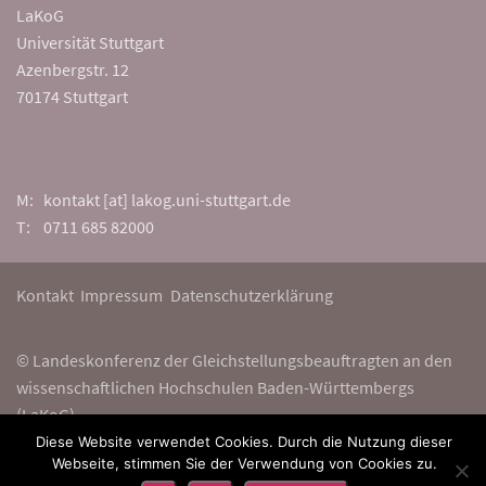
LaKoG
Universität Stuttgart
Azenbergstr. 12
70174 Stuttgart
M: kontakt [at] lakog.uni-stuttgart.de
T: 0711 685 82000
Kontakt
Impressum
Datenschutzerklärung
© Landeskonferenz der Gleichstellungsbeauftragten an den
wissenschaftlichen Hochschulen Baden-Württembergs
(LaKoG)
Diese Website verwendet Cookies. Durch die Nutzung dieser
Webseite, stimmen Sie der Verwendung von Cookies zu.