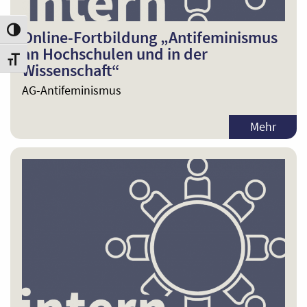
Online-Fortbildung „Antifeminismus
Umschalten auf hohe Kontraste
an Hochschulen und in der
Schrift vergrößern
Wissenschaft“
AG-Antifeminismus
Mehr