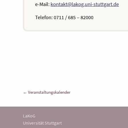
e-Mail:
kontakt@lakog.uni-stuttgart.de
Telefon: 0711 / 685 – 82000
Beitragsnavigation
← Veranstaltungskalender
LaKoG
Universität Stuttgart