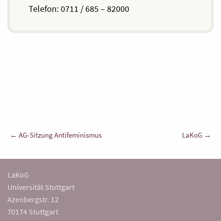
Telefon: 0711 / 685 – 82000
Beitragsnavigation
← AG-Sitzung Antifeminismus
LaKoG →
LaKoG
Universität Stuttgart
Azenbergstr. 12
70174 Stuttgart