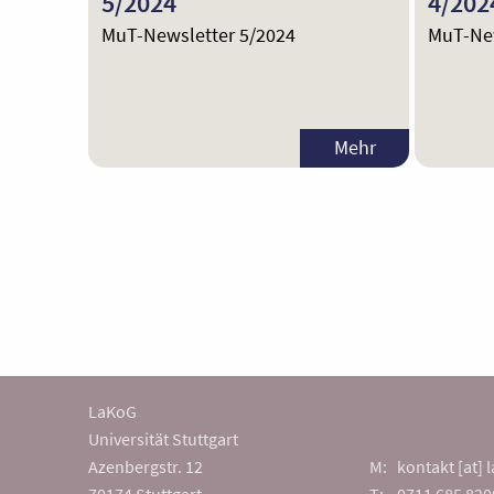
5/2024
4/202
MuT-Newsletter 5/2024
MuT-New
Mehr
LaKoG
Universität Stuttgart
Azenbergstr. 12
M: kontakt [at] l
70174 Stuttgart
T: 0711 685 820