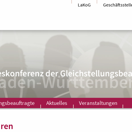
LaKoG
Geschäftsstell
ungsbeauftragte
Aktuelles
Veranstaltungen
hren