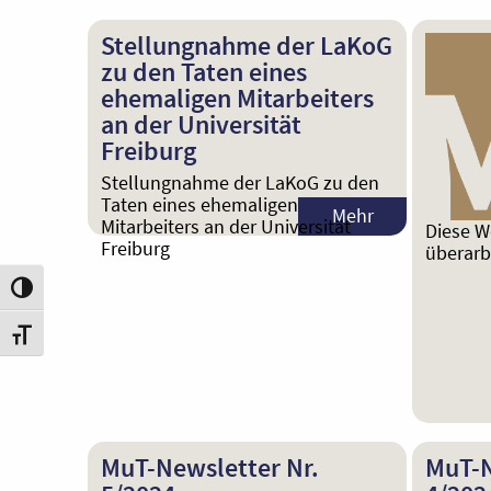
Stellungnahme der LaKoG
zu den Taten eines
ehemaligen Mitarbeiters
an der Universität
Freiburg
Stellungnahme der LaKoG zu den
Taten eines ehemaligen
Mehr
Mitarbeiters an der Universität
Diese W
Freiburg
überarb
Umschalten auf hohe Kontraste
Schrift vergrößern
MuT-Newsletter Nr.
MuT-N