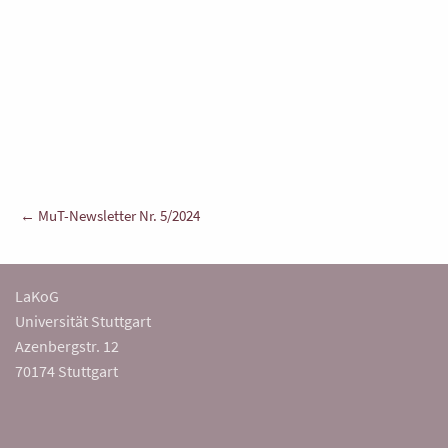
Beitragsnavigation
← MuT-Newsletter Nr. 5/2024
LaKoG
Universität Stuttgart
Azenbergstr. 12
70174 Stuttgart