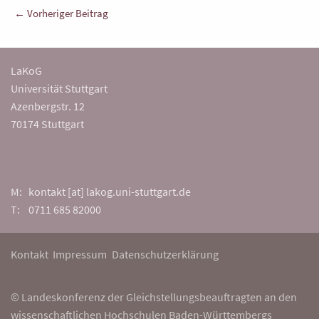
Beitragsnavigation
← Vorheriger Beitrag
LaKoG
Universität Stuttgart
Azenbergstr. 12
70174 Stuttgart
M: kontakt [at] lakog.uni-stuttgart.de
T: 0711 685 82000
Kontakt
Impressum
Datenschutzerklärung
© Landeskonferenz der Gleichstellungsbeauftragten an den
wissenschaftlichen Hochschulen Baden-Württembergs