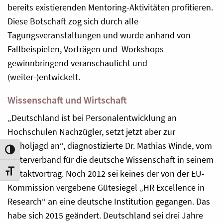
bereits existierenden Mentoring-Aktivitäten profitieren.
Diese Botschaft zog sich durch alle
Tagungsveranstaltungen und wurde anhand von
Fallbeispielen, Vorträgen und Workshops
gewinnbringend veranschaulicht und
(weiter-)entwickelt.
Wissenschaft und Wirtschaft
„Deutschland ist bei Personalentwicklung an
Hochschulen Nachzügler, setzt jetzt aber zur
Aufholjagd an“, diagnostizierte Dr. Mathias Winde, vom
Umschalten auf hohe Kontraste
Stifterverband für die deutsche Wissenschaft in seinem
Auftaktvortrag. Noch 2012 sei keines der von der EU-
Schrift vergrößern
Kommission vergebene Gütesiegel „HR Excellence in
Research“ an eine deutsche Institution gegangen. Das
habe sich 2015 geändert. Deutschland sei drei Jahre