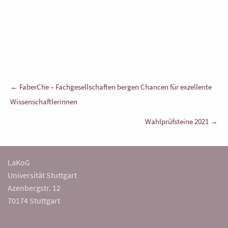
Beitragsnavigation
← FaberChe – Fachgesellschaften bergen Chancen für exzellente
Wissenschaftlerinnen
Wahlprüfsteine 2021 →
LaKoG
Universität Stuttgart
Azenbergstr. 12
70174 Stuttgart