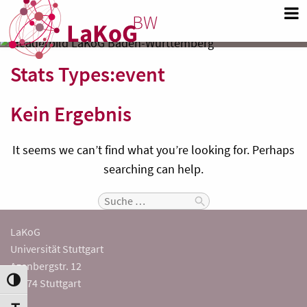
Stats Types:
event
Kein Ergebnis
It seems we can’t find what you’re looking for. Perhaps
searching can help.
Search
for:
LaKoG
Universität Stuttgart
Azenbergstr. 12
Umschalten auf hohe Kontraste
70174 Stuttgart