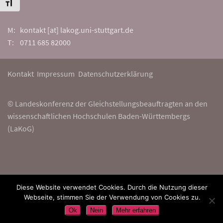
Schrift vergrößern
M: kontakt [at] lakog.uni-stuttgart.de
T: 0711 685 82000
Kontakt
Impressum
Datenschutzerklärung
© Landeskonferenz der Gleichstellungsbeauftragten an den
wissenschaftlichen Hochschulen Baden-Württembergs
(LaKoG)
Diese Website verwendet Cookies. Durch die Nutzung dieser
Webseite, stimmen Sie der Verwendung von Cookies zu.
Ok
Nein
Mehr erfahren