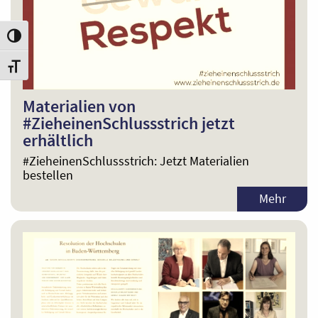
Umschalten auf hohe Kontraste
Schrift vergrößern
Materialien von
#ZieheinenSchlussstrich jetzt
erhältlich
#ZieheinenSchlussstrich: Jetzt Materialien
bestellen
Mehr