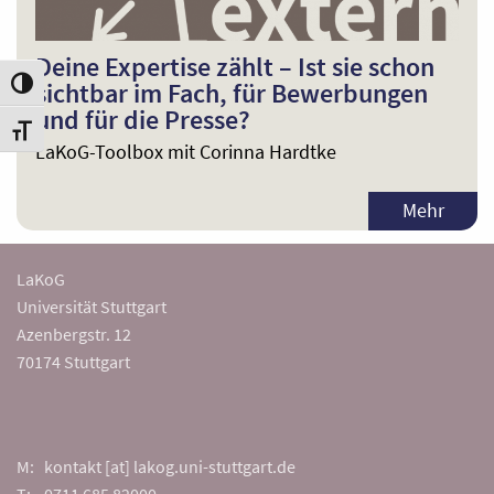
Deine Expertise zählt – Ist sie schon
sichtbar im Fach, für Bewerbungen
Umschalten auf hohe Kontraste
und für die Presse?
Schrift vergrößern
LaKoG-Toolbox mit Corinna Hardtke
Mehr
LaKoG
Universität Stuttgart
Azenbergstr. 12
70174 Stuttgart
M: kontakt [at] lakog.uni-stuttgart.de
T: 0711 685 82000