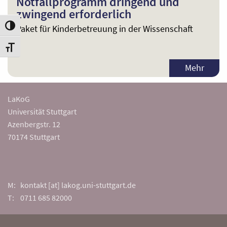
Notfallprogramm dringend und
zwingend erforderlich
Paket für Kinderbetreuung in der Wissenschaft
Umschalten auf hohe Kontraste
Schrift vergrößern
Mehr
LaKoG
Universität Stuttgart
Azenbergstr. 12
70174 Stuttgart
M: kontakt [at] lakog.uni-stuttgart.de
T: 0711 685 82000