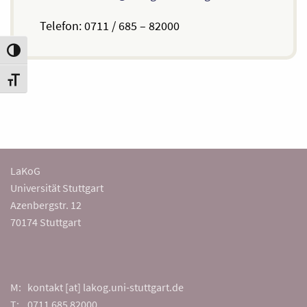
Telefon: 0711 / 685 – 82000
Umschalten auf hohe Kontraste
Schrift vergrößern
LaKoG
Universität Stuttgart
Azenbergstr. 12
70174 Stuttgart
M: kontakt [at] lakog.uni-stuttgart.de
T: 0711 685 82000